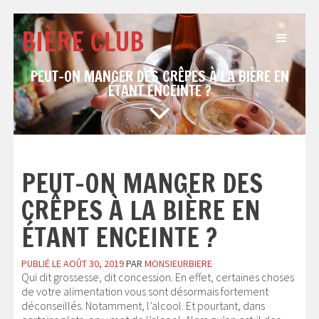
Passer
au
BIÈRE CLUB
contenu
PEUT-ON MANGER DES CRÊPES À LA BIÈRE EN
ÉTANT ENCEINTE ?
PEUT-ON MANGER DES
CRÊPES À LA BIÈRE EN
ÉTANT ENCEINTE ?
PUBLIÉ LE
AOÛT 30, 2019
PAR
MONSIEURBIERE
Qui dit grossesse, dit concession. En effet, certaines choses
de votre alimentation vous sont désormais fortement
déconseillés. Notamment, l’alcool. Et pourtant, dans