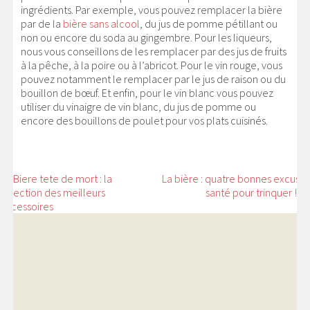
ingrédients. Par exemple, vous pouvez remplacer la bière
par de la
bière sans alcool
, du jus de pomme pétillant ou
non ou encore du soda au gingembre. Pour les liqueurs,
nous vous conseillons de les remplacer par des jus de fruits
à la pêche, à la poire ou à l’abricot. Pour le vin rouge, vous
pouvez notamment le remplacer par le jus de raison ou du
bouillon de bœuf. Et enfin, pour le vin blanc vous pouvez
utiliser du vinaigre de vin blanc, du jus de pomme ou
encore des bouillons de poulet pour vos plats cuisinés.
NAVIGATION
←
Biere tete de mort : la
La bière : quatre bonnes excuses
sélection des meilleurs
santé pour trinquer !
→
DE
accessoires
L’ARTICLE