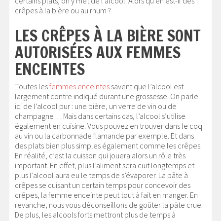
certains plats, on y met de l’alcool. Alors qu’en est-il des
crêpes à la bière ou au rhum ?
LES CRÊPES À LA BIÈRE SONT
AUTORISÉES AUX FEMMES
ENCEINTES
Toutes les
femmes enceintes
savent que l’alcool est
largement contre indiqué durant une grossesse. On parle
ici de l’alcool pur : une bière, un verre de vin ou de
champagne… Mais dans certains cas, l’alcool s’utilise
également en cuisine. Vous pouvez en trouver dans le coq
au vin ou la carbonnade flamande par exemple. Et dans
des plats bien plus simples également comme les crêpes.
En réalité, c’est la cuisson qui jouera alors un rôle très
important. En effet, plus l’aliment sera cuit longtemps et
plus l’alcool aura eu le temps de s’évaporer. La pâte à
crêpes se cuisant un certain temps pour concevoir des
crêpes, la femme enceinte peut tout à fait en manger. En
revanche, nous vous déconseillons de goûter la pâte crue.
De plus, les alcools forts mettront plus de temps à