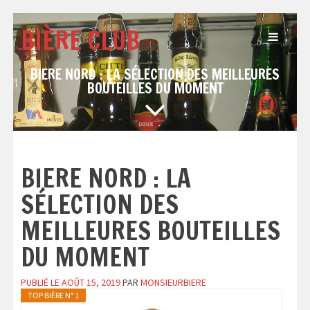
Passer
au
BIÈRE CLUB
contenu
BIERE NORD : LA SÉLECTION DES MEILLEURES
BOUTEILLES DU MOMENT
BIERE NORD : LA
SÉLECTION DES
MEILLEURES BOUTEILLES
DU MOMENT
PUBLIÉ LE
AOÛT 15, 2019
PAR
MONSIEURBIERE
TOP BIÈRE N° 1